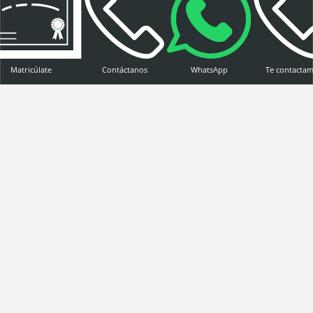
Matricúlate
Contáctanos
WhatsApp
Te contacta
Titulaciones
Admisión
Ayudas al estudio
Sobre EPSUM
Erasmus+
Política de Privacidad
Política de cookies
Aviso legal